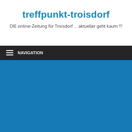
Zum
Inhalt
treffpunkt-troisdorf
springen
DIE online-Zeitung für Troisdorf … aktueller geht kaum !!!
NAVIGATION