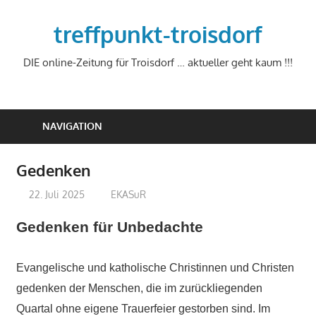
Zum
Inhalt
treffpunkt-troisdorf
springen
DIE online-Zeitung für Troisdorf … aktueller geht kaum !!!
NAVIGATION
Gedenken
22. Juli 2025
treffpunkt
EKASuR
Gedenken für Unbedachte
Evangelische und katholische Christinnen und Christen
gedenken der Menschen, die im zurückliegenden
Quartal ohne eigene Trauerfeier gestorben sind. Im