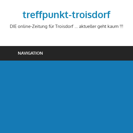
Zum
Inhalt
treffpunkt-troisdorf
springen
DIE online-Zeitung für Troisdorf … aktueller geht kaum !!!
NAVIGATION