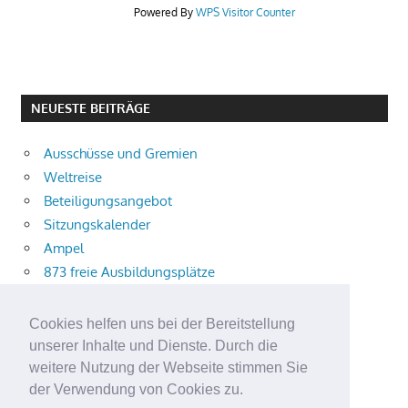
Powered By
WPS Visitor Counter
NEUESTE BEITRÄGE
Ausschüsse und Gremien
Weltreise
Beteiligungsangebot
Sitzungskalender
Ampel
873 freie Ausbildungsplätze
Bühnenstück
Aktuelle Verkehrsmeldungen
Cookies helfen uns bei der Bereitstellung
Terracliff
unserer Inhalte und Dienste. Durch die
Wärmeplanung
weitere Nutzung der Webseite stimmen Sie
der Verwendung von Cookies zu.
Demokratie-Tag 2026