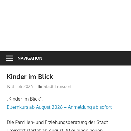
NAVIGATION
Kinder im Blick
3. Juli 2026
treffpunkt
Stadt Troisdorf
„Kinder im Blick“:
Elternkurs ab August 2026 – Anmeldung ab sofort
Die Familien- und Erziehungsberatung der Stadt
Troisdorf startet ab August 2026 einen neuen