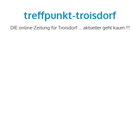
Zum
Inhalt
treffpunkt-troisdorf
springen
DIE online-Zeitung für Troisdorf … aktueller geht kaum !!!