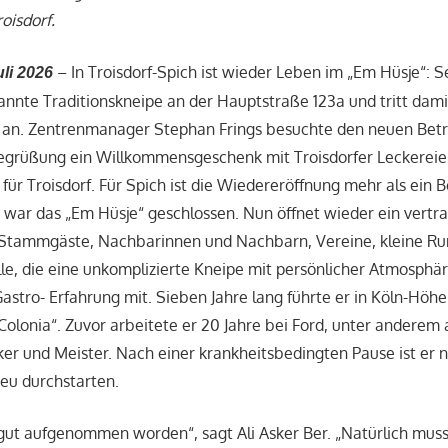
oisdorf.
– In Troisdorf-Spich ist wieder Leben im „Em Hüsje“: Sei
uli 2026
annte Traditionskneipe an der Hauptstraße 123a und tritt dami
 an. Zentrenmanager Stephan Frings besuchte den neuen Betr
Begrüßung ein Willkommensgeschenk mit Troisdorfer Leckerei
r Troisdorf. Für Spich ist die Wiedereröffnung mehr als ein 
war das „Em Hüsje“ geschlossen. Nun öffnet wieder ein vertra
r Stammgäste, Nachbarinnen und Nachbarn, Vereine, kleine R
le, die eine unkomplizierte Kneipe mit persönlicher Atmosphär
Gastro- Erfahrung mit. Sieben Jahre lang führte er in Köln-Höh
Colonia“. Zuvor arbeitete er 20 Jahre bei Ford, unter anderem 
er und Meister. Nach einer krankheitsbedingten Pause ist er n
eu durchstarten.
r gut aufgenommen worden“, sagt Ali Asker Ber. „Natürlich mus