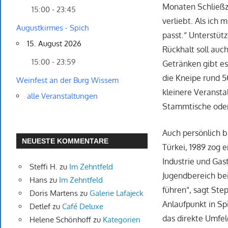
Monaten Schließze
15:00 - 23:45
verliebt. Als ich 
Augustkirmes - Spich
passt.“ Unterstüt
15. August 2026
Rückhalt soll auc
15:00 - 23:59
Getränken gibt es
die Kneipe rund 5
Weinfest an der Burg Wissem
kleinere Veranst
alle Veranstaltungen
Stammtische oder 
Auch persönlich b
NEUESTE KOMMENTARE
Türkei, 1989 zog 
Industrie und Gas
Steffi H.
zu
Im Zehntfeld
Jugendbereich bei
Hans
zu
Im Zehntfeld
führen“, sagt Ste
Doris Martens
zu
Galerie Lafajeck
Anlaufpunkt in Sp
Detlef
zu
Café Deluxe
das direkte Umfeld
Helene Schönhoff
zu
Kategorien