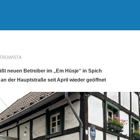
e
treffpunkt
TROWISTA
t neuen Betreiber im „Em Hüsje“ in Spich
an der Hauptstraße seit April wieder geöffnet