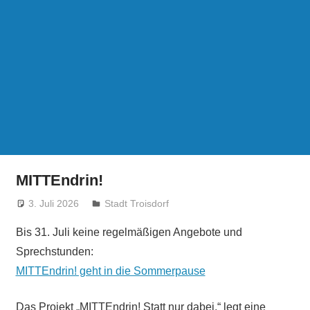
MITTEndrin!
3. Juli 2026
treffpunkt
Stadt Troisdorf
Bis 31. Juli keine regelmäßigen Angebote und
Sprechstunden:
MITTEndrin! geht in die Sommerpause
Das Projekt „MITTEndrin! Statt nur dabei.“ legt eine