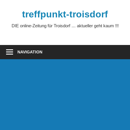
Zum
Inhalt
treffpunkt-troisdorf
springen
DIE online-Zeitung für Troisdorf … aktueller geht kaum !!!
NAVIGATION