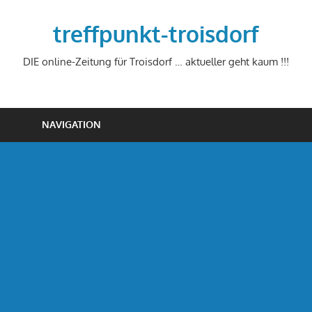
Zum
Inhalt
treffpunkt-troisdorf
springen
DIE online-Zeitung für Troisdorf … aktueller geht kaum !!!
NAVIGATION