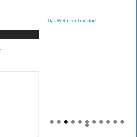
Das Wetter in Troisdorf
t
0
1
2