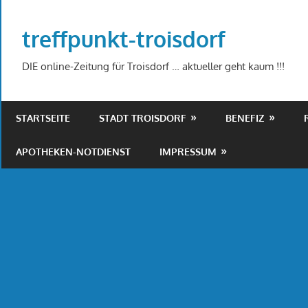
Zum
Inhalt
treffpunkt-troisdorf
springen
DIE online-Zeitung für Troisdorf … aktueller geht kaum !!!
STARTSEITE
STADT TROISDORF
BENEFIZ
APOTHEKEN-NOTDIENST
IMPRESSUM