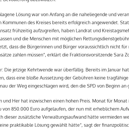
hlagene Lösung war von Anfang an die naheliegende und vera
in Kommunen des Kreises bereits erfolgreich angewendet. Stat
nsatz frühzeitig aufzugreifen, haben Landrat und Kreistagsme
 lassen und die Menschen mit möglichen Rettungsdienstgebühr
jetzt, dass die Bürgerinnen und Bürger voraussichtlich nicht fü
sätze zahlen müssen“, erklärt die Fraktionsvorsitzende Sara Zo
ar: Die jetzige Kehrtwende war überfällig. Bereits im Januar hat
n, dass eine bloße Aussetzung der Gebühren keine tragfähige 
genau der Weg eingeschlagen wird, den die SPD von Beginn an g
in und Her hat inzwischen einen hohen Preis. Monat für Monat i
 von 850.000 Euro aufgelaufen, der nun mit erheblichem Auf
h dieser zusätzliche Verwaltungsaufwand hätte vermieden w
ine praktikable Lösung gewählt hätte“, sagt der finanzpoliti