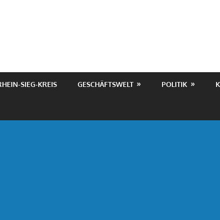
RHEIN-SIEG-KREIS
GESCHÄFTSWELT
POLITIK
K