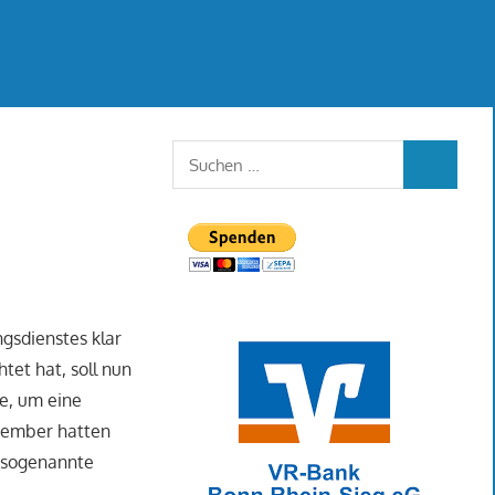
Suchen
SUCHEN
nach:
ngsdienstes klar
tet hat, soll nun
e, um eine
zember hatten
r sogenannte