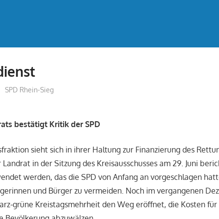
dienst
treffpunkt
SPD Rhein-Sieg
ats bestätigt Kritik der SPD
raktion sieht sich in ihrer Haltung zur Finanzierung des Rettu
 Landrat in der Sitzung des Kreisausschusses am 29. Juni berich
endet werden, das die SPD von Anfang an vorgeschlagen hatt
rgerinnen und Bürger zu vermeiden. Noch im vergangenen De
arz-grüne Kreistagsmehrheit den Weg eröffnet, die Kosten fü
ie Bevölkerung abzuwälzen.