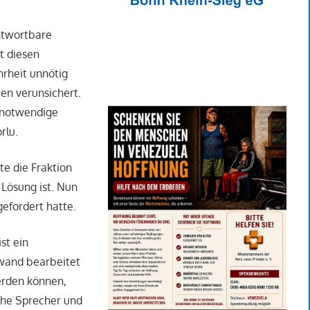
ntwortbare
t diesen
hrheit unnötig
en verunsichert.
r notwendige
rlu.
te die Fraktion
Lösung ist. Nun
efordert hatte.
st ein
wand bearbeitet
erden können,
sche Sprecher und