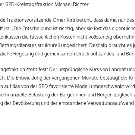
er SPD-Kreistagsfraktion Michael Richter.
nde Fraktionsvorsitzende Ömer Kirli betont, dass damit nur da
 ist: „Die Entscheidung ist richtig, aber sie löst das eigentlic
enkassen die tatsächlichen Kosten nicht vollständig übernehm
Rettungsdienstes strukturell ungesichert. Deshalb braucht es je
etzliche Regelung und gemeinsamen Druck auf Landes- und Bu
tagsfraktion steht fest: Der ursprüngliche Kurs von Landrat u
ch. Die Entwicklung der vergangenen Monate bestätigt die Kri
un auf das von der SPD favorisierte Modell umgeschwenkt wird
ne finanzielle Belastung der Bürgerinnen und Bürger. Zugleich z
ng der Bevölkerung und der entstandene Verwaltungsaufwand