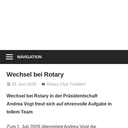
NAVIGATION
Wechsel bei Rotary
29. Juni 2026
treffpunkt
Rotary Club Troisdorf
Wechsel bei Rotary in der Präsidentschaft
Andrea Vogt freut sich auf ehrenvolle Aufgabe in
tollem Team
Zum 1. Juli 2026 übernimmt Andrea Vogt die