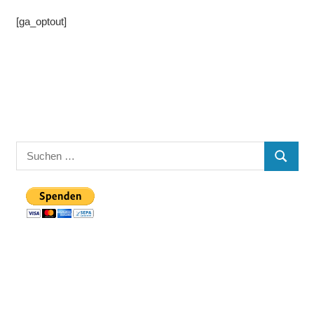
[ga_optout]
Suchen
SUCHE
nach: