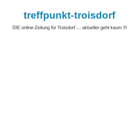
Zum
Inhalt
treffpunkt-troisdorf
springen
DIE online-Zeitung für Troisdorf … aktueller geht kaum !!!