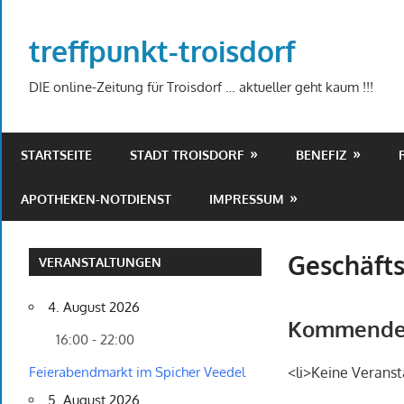
Zum
Inhalt
treffpunkt-troisdorf
springen
DIE online-Zeitung für Troisdorf … aktueller geht kaum !!!
STARTSEITE
STADT TROISDORF
BENEFIZ
APOTHEKEN-NOTDIENST
IMPRESSUM
Geschäft
VERANSTALTUNGEN
4. August 2026
Kommende 
16:00 - 22:00
Feierabendmarkt im Spicher Veedel
<li>Keine Veranst
5. August 2026