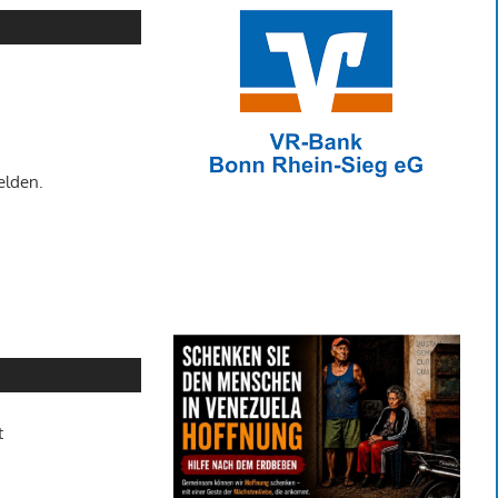
elden.
t