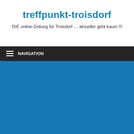
Zum
Inhalt
treffpunkt-troisdorf
springen
DIE online-Zeitung für Troisdorf … aktueller geht kaum !!!
NAVIGATION