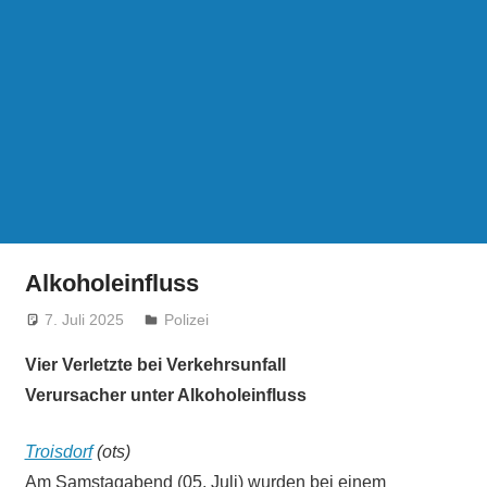
Alkoholeinfluss
7. Juli 2025
treffpunkt
Polizei
Vier Verletzte bei Verkehrsunfall
Verursacher unter Alkoholeinfluss
Troisdorf
(ots)
Am Samstagabend (05. Juli) wurden bei einem