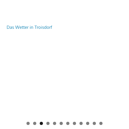
Das Wetter in Troisdorf
0
1
2