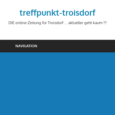
Zum
Inhalt
treffpunkt-troisdorf
springen
DIE online-Zeitung für Troisdorf … aktueller geht kaum !!!
NAVIGATION