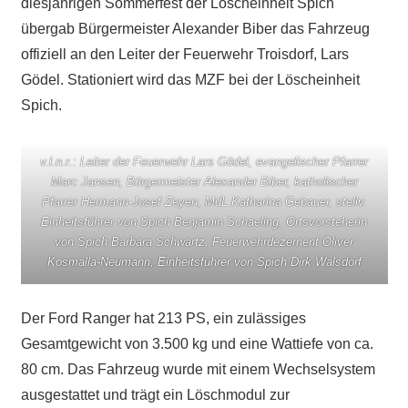
diesjährigen Sommerfest der Löscheinheit Spich
übergab Bürgermeister Alexander Biber das Fahrzeug
offiziell an den Leiter der Feuerwehr Troisdorf, Lars
Gödel. Stationiert wird das MZF bei der Löscheinheit
Spich.
v.l.n.r.: Leiter der Feuerwehr Lars Gödel, evangelischer Pfarrer
Marc Jansen, Bürgermeister Alexander Biber, katholischer
Pfarrer Hermann-Josef Zeyen, MdL Katharina Gebauer, stellv.
Einheitsführer von Spich Benjamin Schaeling, Ortsvorsteherin
von Spich Barbara Schwartz, Feuerwehrdezernent Oliver
Kosmalla-Neumann, Einheitsführer von Spich Dirk Walsdorf
Der Ford Ranger hat 213 PS, ein zulässiges
Gesamtgewicht von 3.500 kg und eine Wattiefe von ca.
80 cm. Das Fahrzeug wurde mit einem Wechselsystem
ausgestattet und trägt ein Löschmodul zur