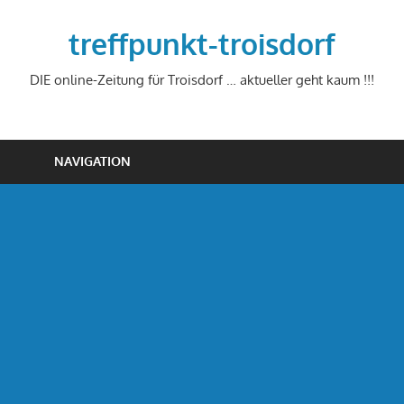
Zum
Inhalt
treffpunkt-troisdorf
springen
DIE online-Zeitung für Troisdorf … aktueller geht kaum !!!
NAVIGATION