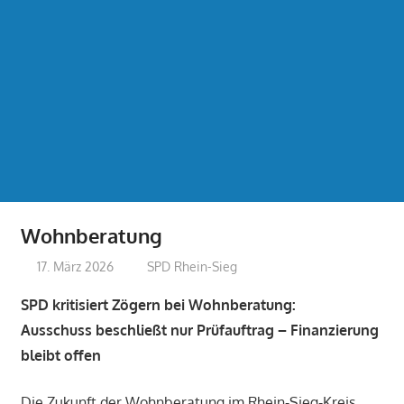
Wohnberatung
17. März 2026
treffpunkt
SPD Rhein-Sieg
SPD kritisiert Zögern bei Wohnberatung:
Ausschuss beschließt nur Prüfauftrag – Finanzierung
bleibt offen
Die Zukunft der Wohnberatung im Rhein-Sieg-Kreis