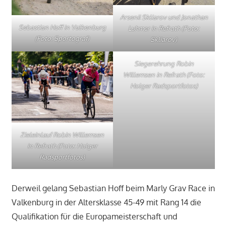
Arsenii Skliarov und Jonathan
Sebastian Hoff in Valkenburg
Luhmer in Refrath (Foto:
(Foto: Sportograf)
Skliarov)
Siegerehrung Robin
Willemsen in Refrath (Foto:
Holger Radsportfotos)
Zieleinlauf Robin Willemsen
in Refrath (Foto: Holger
Radsportfotos)
Derweil gelang Sebastian Hoff beim Marly Grav Race in
Valkenburg in der Altersklasse 45-49 mit Rang 14 die
Qualifikation für die Europameisterschaft und