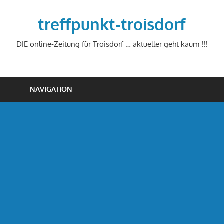
Zum
Inhalt
treffpunkt-troisdorf
springen
DIE online-Zeitung für Troisdorf … aktueller geht kaum !!!
NAVIGATION