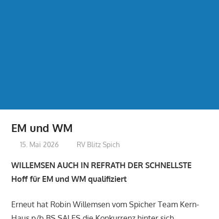
EM und WM
15. Mai 2026
treffpunkt
RV Blitz Spich
WILLEMSEN AUCH IN REFRATH DER SCHNELLSTE
Hoff für EM und WM qualifiziert
Erneut hat Robin Willemsen vom Spicher Team Kern-
Haus p/b BS SALES die Konkurrenz hinter sich