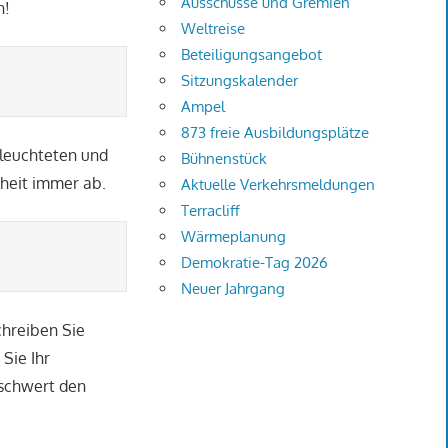
Ausschüsse und Gremien
n!
Weltreise
Beteiligungsangebot
Sitzungskalender
Ampel
873 freie Ausbildungsplätze
eleuchteten und
Bühnenstück
nheit immer ab.
Aktuelle Verkehrsmeldungen
Terracliff
Wärmeplanung
Demokratie-Tag 2026
Neuer Jahrgang
chreiben Sie
Sie Ihr
rschwert den