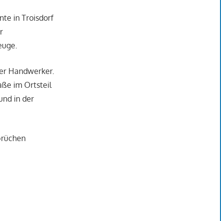
te in Troisdorf
r
euge.
der Handwerker.
aße im Ortsteil
nd in der
brüchen