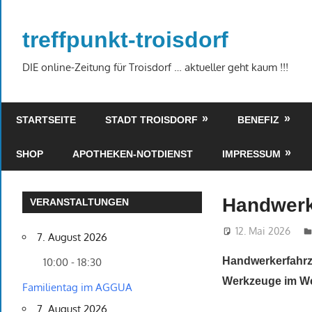
Zum
Inhalt
treffpunkt-troisdorf
springen
DIE online-Zeitung für Troisdorf … aktueller geht kaum !!!
STARTSEITE
STADT TROISDORF
BENEFIZ
SHOP
APOTHEKEN-NOTDIENST
IMPRESSUM
Handwerk
VERANSTALTUNGEN
12. Mai 2026
7. August 2026
Handwerkerfahr
10:00 - 18:30
Werkzeuge im We
Familientag im AGGUA
7. August 2026