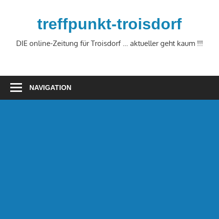
Zum
Inhalt
treffpunkt-troisdorf
springen
DIE online-Zeitung für Troisdorf … aktueller geht kaum !!!
NAVIGATION