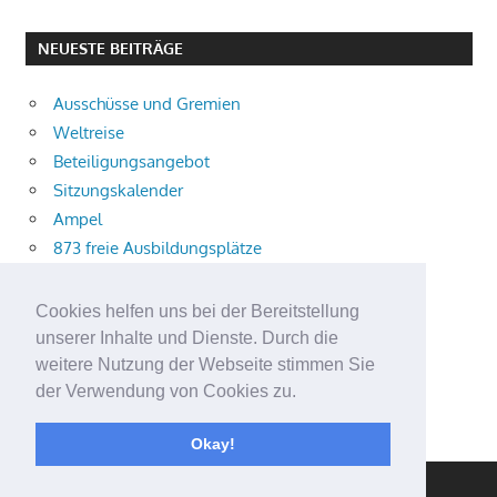
NEUESTE BEITRÄGE
Ausschüsse und Gremien
Weltreise
Beteiligungsangebot
Sitzungskalender
Ampel
873 freie Ausbildungsplätze
Bühnenstück
Aktuelle Verkehrsmeldungen
Cookies helfen uns bei der Bereitstellung
Terracliff
unserer Inhalte und Dienste. Durch die
Wärmeplanung
weitere Nutzung der Webseite stimmen Sie
der Verwendung von Cookies zu.
Demokratie-Tag 2026
Neuer Jahrgang
Okay!
WordPress Theme: Gambit von ThemeZee.