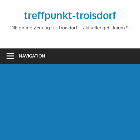
Zum
Inhalt
treffpunkt-troisdorf
springen
DIE online-Zeitung für Troisdorf … aktueller geht kaum !!!
NAVIGATION