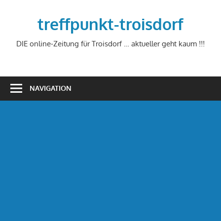
Zum
Inhalt
treffpunkt-troisdorf
springen
DIE online-Zeitung für Troisdorf … aktueller geht kaum !!!
NAVIGATION