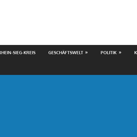
RHEIN-SIEG-KREIS
GESCHÄFTSWELT
POLITIK
K