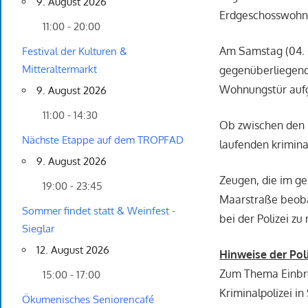
9. August 2026
Erdgeschosswohnu
11:00 - 20:00
Am Samstag (04. O
Festival der Kulturen &
Mitteraltermarkt
gegenüberliegend
Wohnungstür aufg
9. August 2026
11:00 - 14:30
Ob zwischen den 
Nächste Etappe auf dem TROPFAD
laufenden krimina
9. August 2026
Zeugen, die im g
19:00 - 23:45
Maarstraße beoba
Sommer findet statt & Weinfest -
bei der Polizei zu
Sieglar
12. August 2026
Hinweise der Poli
Zum Thema Einbru
15:00 - 17:00
Kriminalpolizei i
Ökumenisches Seniorencafé