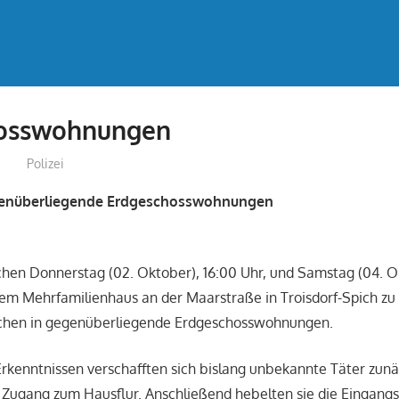
osswohnungen
treffpunkt
Polizei
genüberliegende Erdgeschosswohnungen
hen Donnerstag (02. Oktober), 16:00 Uhr, und Samstag (04. Ok
nem Mehrfamilienhaus an der Maarstraße in Troisdorf-Spich zu
hen in gegenüberliegende Erdgeschosswohnungen.
rkenntnissen verschafften sich bislang unbekannte Täter zunä
Zugang zum Hausflur. Anschließend hebelten sie die Eingangs