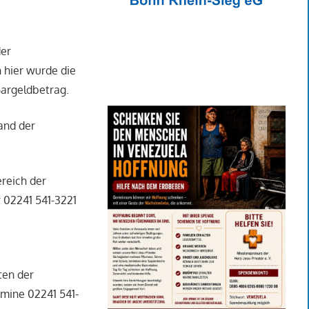
der
 hier wurde die
Bargeldbetrag.
and der
reich der
 02241 541-3221
ten der
rmine 02241 541-