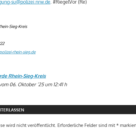
gung-su@polizei.nrw.de
. #RiegelVor (Re)
hein-Sieg-Kreis
222
olizei-rhein-sieg.de
rde Rhein-Sieg-Kreis
vom 06. Oktober ’25 um 12:41 h
TERLASSEN
e wird nicht veröffentlicht.
Erforderliche Felder sind mit
*
markier