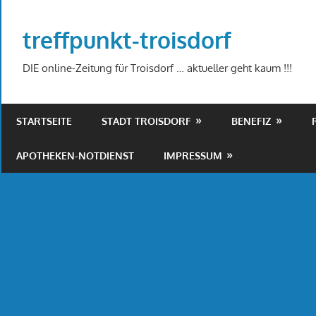
Zum
Inhalt
treffpunkt-troisdorf
springen
DIE online-Zeitung für Troisdorf … aktueller geht kaum !!!
STARTSEITE
STADT TROISDORF
BENEFIZ
APOTHEKEN-NOTDIENST
IMPRESSUM