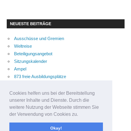
NEUESTE BEITRÄGE
Ausschüsse und Gremien
Weltreise
Beteiligungsangebot
Sitzungskalender
Ampel
873 freie Ausbildungsplätze
Bühnenstück
Aktuelle Verkehrsmeldungen
Cookies helfen uns bei der Bereitstellung
Terracliff
unserer Inhalte und Dienste. Durch die
Wärmeplanung
weitere Nutzung der Webseite stimmen Sie
der Verwendung von Cookies zu.
Demokratie-Tag 2026
Neuer Jahrgang
Okay!