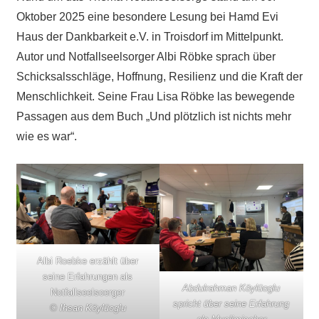
Oktober 2025 eine besondere Lesung bei Hamd Evi
Haus der Dankbarkeit e.V. in Troisdorf im Mittelpunkt.
Autor und Notfallseelsorger Albi Röbke sprach über
Schicksalsschläge, Hoffnung, Resilienz und die Kraft der
Menschlichkeit. Seine Frau Lisa Röbke las bewegende
Passagen aus dem Buch „Und plötzlich ist nichts mehr
wie es war“.
Albi Roebke erzählt über
seine Erfahrungen als
Abdulrahman Köylüoglu
Notfallseelsoerger
spricht über seine Erfahrung
© Ihsan Köylüoglu