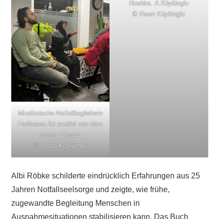
Roebke, A.Köylüoglu
© Ihsan Köylüoglu
Muslimische Notfallbegleiterin
Fadimana Ari erzählt von dem
ersten Einsatz
© Ihsan Köylüoglu
Albi Röbke schilderte eindrücklich Erfahrungen aus 25
Jahren Notfallseelsorge und zeigte, wie frühe,
zugewandte Begleitung Menschen in
Ausnahmesituationen stabilisieren kann. Das Buch