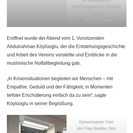
als Muslimischer
Notfallbegleiter und über den
Verein
© Ihsan Köylüoglu
Eröffnet wurde der Abend vom 1. Vorsitzenden
Abdulrahman Köylüoglu, der die Entstehungsgeschichte
und Arbeit des Vereins vorstellte und Einblicke in die
muslimische Notfallbegleitung gab.
„In Krisensituationen begleiten wir Menschen – mit
Empathie, Geduld und der Fähigkeit, in Momenten
tiefster Erschütterung einfach da zu sein“, sagte
Köylüoglu in seiner Begrüßung.
Gemeinsames Foto:
vlnr Frau Roebke, Herr