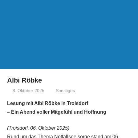
Albi Röbke
8. Oktober 2025
treffpunkt
Sonstiges
Lesung mit Albi Röbke in Troisdorf
– Ein Abend voller Mitgefühl und Hoffnung
(Troisdorf, 06. Oktober 2025)
Rund um das Thema Notfallseelsorge stand am 06.