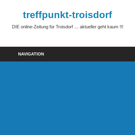
Zum
Inhalt
treffpunkt-troisdorf
springen
DIE online-Zeitung für Troisdorf … aktueller geht kaum !!!
NAVIGATION