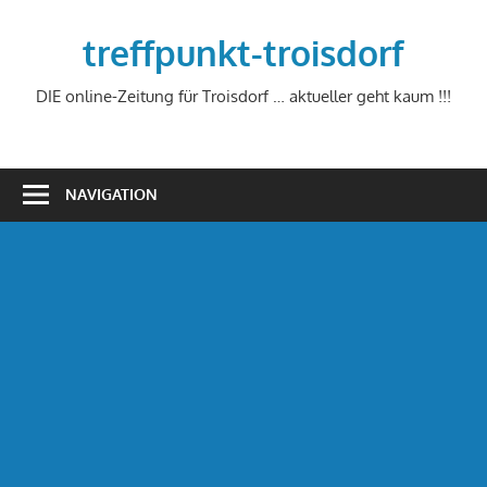
Zum
Inhalt
treffpunkt-troisdorf
springen
DIE online-Zeitung für Troisdorf … aktueller geht kaum !!!
NAVIGATION