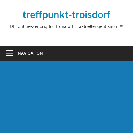
Zum
Inhalt
treffpunkt-troisdorf
springen
DIE online-Zeitung für Troisdorf … aktueller geht kaum !!!
NAVIGATION