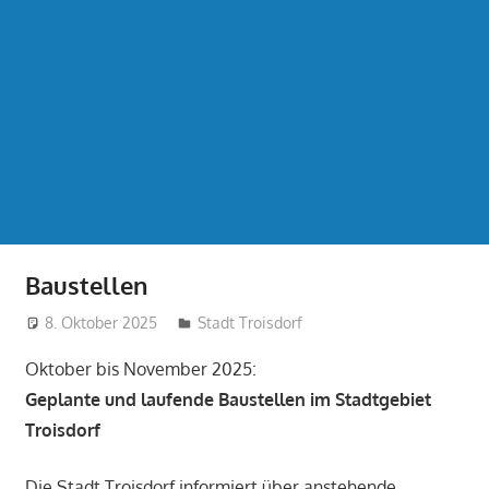
Baustellen
8. Oktober 2025
treffpunkt
Stadt Troisdorf
Oktober bis November 2025:
Geplante und laufende Baustellen im Stadtgebiet
Troisdorf
Die Stadt Troisdorf informiert über anstehende