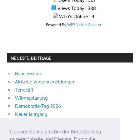
Users Today : 301
Views Today : 388
Who's Online : 4
Powered By
WPS Visitor Counter
NEUESTE BEITRÄGE
Bühnenstück
Aktuelle Verkehrsmeldungen
Terracliff
Wärmeplanung
Demokratie-Tag 2026
Neuer Jahrgang
Ingewahrsamnahme
Neue Auszubildende starten
Cookies helfen uns bei der Bereitstellung
Schulweg mit i-Dötzchen
unserer Inhalte und Dienste. Durch die