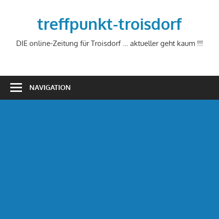
Zum
Inhalt
treffpunkt-troisdorf
springen
DIE online-Zeitung für Troisdorf … aktueller geht kaum !!!
NAVIGATION