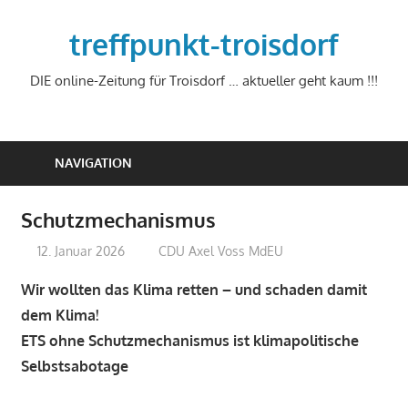
Zum
Inhalt
treffpunkt-troisdorf
springen
DIE online-Zeitung für Troisdorf … aktueller geht kaum !!!
NAVIGATION
Schutzmechanismus
12. Januar 2026
treffpunkt
CDU Axel Voss MdEU
Wir wollten das Klima retten – und schaden damit
dem Klima!
ETS ohne Schutzmechanismus ist klimapolitische
Selbstsabotage