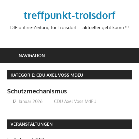
Zum
Inhalt
treffpunkt-troisdorf
springen
DIE online-Zeitung für Troisdorf … aktueller geht kaum !!!
NAVIGATION
KATEGORIE:
CDU AXEL VOSS MDEU
Schutzmechanismus
12. Januar 2026
treffpunkt
CDU Axel Voss MdEU
VERANSTALTUNGEN