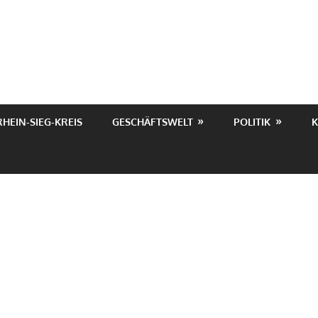
RHEIN-SIEG-KREIS
GESCHÄFTSWELT
POLITIK
K