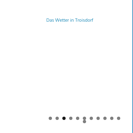
Das Wetter in Troisdorf
0
1
2