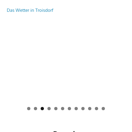
Das Wetter in Troisdorf
0
1
2