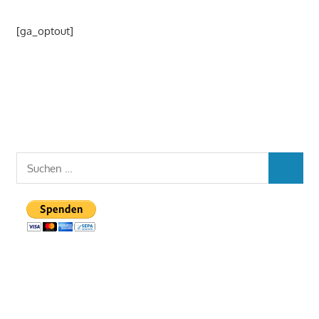
[ga_optout]
Suchen
SUCHEN
nach: