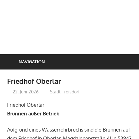
NAVIGATION
Friedhof Oberlar
22. Juni 2026
treffpunkt
Stadt Troisdorf
Friedhof Oberlar:
Brunnen außer Betrieb
Aufgrund eines Wasserrohrbruchs sind die Brunnen auf
dem Friedhof in Oberlar, Magdalenenstraße 41 in 53842