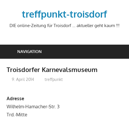
Zum
Inhalt
treffpunkt-troisdorf
springen
DIE online-Zeitung für Troisdorf … aktueller geht kaum !!!
NAVIGATION
Troisdorfer Karnevalsmuseum
9. April 2014
treffpunkt
Adresse
Wilhelm-Hamacher-Str. 3
Trd.-Mitte