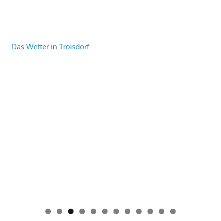
Das Wetter in Troisdorf
0
1
2