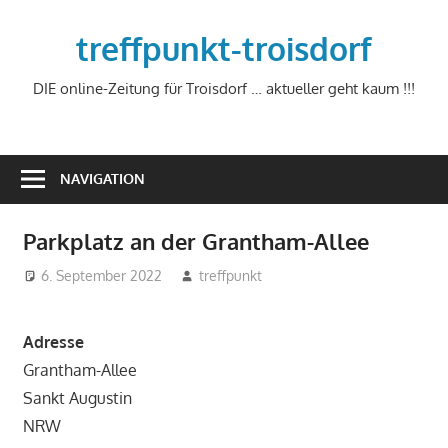
Zum
Inhalt
treffpunkt-troisdorf
springen
DIE online-Zeitung für Troisdorf … aktueller geht kaum !!!
NAVIGATION
Parkplatz an der Grantham-Allee
6. September 2022
treffpunkt
Adresse
Grantham-Allee
Sankt Augustin
NRW