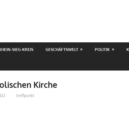
RHEIN-SIEG-KREIS
GESCHÄFTSWELT
POLITIK
K
lischen Kirche
022
treffpunkt