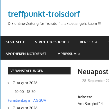
Zum
Inhalt
treffpunkt-troisdorf
springen
DIE online-Zeitung für Troisdorf … aktueller geht kaum !!!
STARTSEITE
STADT TROISDORF
BENEFIZ
APOTHEKEN-NOTDIENST
IMPRESSUM
Neuaposto
VERANSTALTUNGEN
28. September 2
7. August 2026
10:00 - 18:30
Adresse
Familientag im AGGUA
Am Burghof 14
7. August 2026