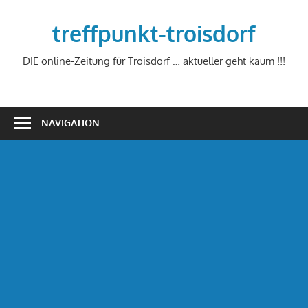
Zum
Inhalt
treffpunkt-troisdorf
springen
DIE online-Zeitung für Troisdorf … aktueller geht kaum !!!
NAVIGATION