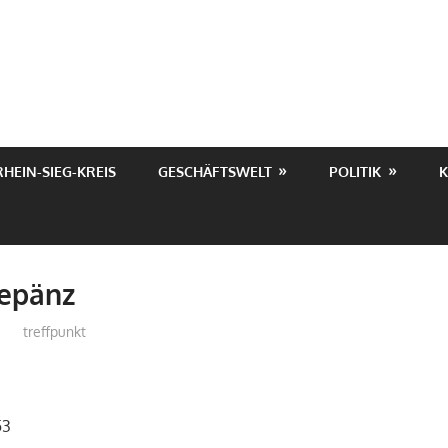
RHEIN-SIEG-KREIS
GESCHÄFTSWELT
POLITIK
K
depänz
treffpunkt
53