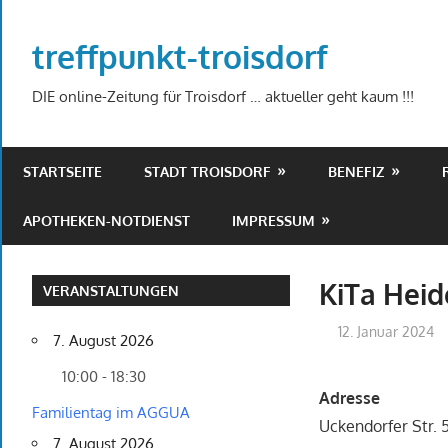
Zum
Inhalt
treffpunkt-troisdorf
springen
DIE online-Zeitung für Troisdorf … aktueller geht kaum !!!
STARTSEITE
STADT TROISDORF
BENEFIZ
APOTHEKEN-NOTDIENST
IMPRESSUM
KiTa Hei
VERANSTALTUNGEN
12. Januar 2024
7. August 2026
10:00 - 18:30
Adresse
Familientag im AGGUA
Uckendorfer Str. 
7. August 2026