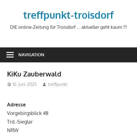
Zum
Inhalt
treffpunkt-troisdorf
springen
DIE online-Zeitung für Troisdorf … aktueller geht kaum !!!
NAVIGATION
KiKu Zauberwald
10. Juni 2025
treffpunkt
Adresse
Vorgebirgsblick 48
Trd.-Sieglar
NRW