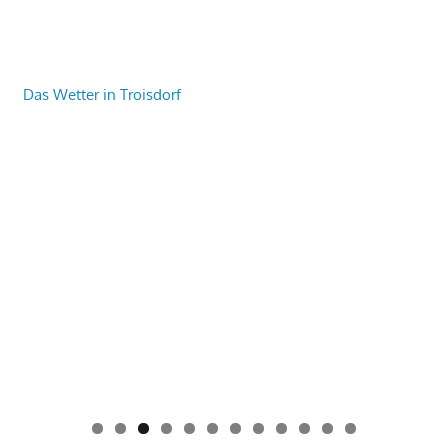
Das Wetter in Troisdorf
0
1
2