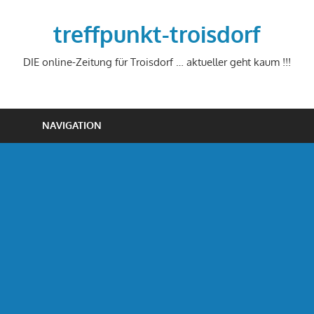
Zum
Inhalt
treffpunkt-troisdorf
springen
DIE online-Zeitung für Troisdorf … aktueller geht kaum !!!
NAVIGATION