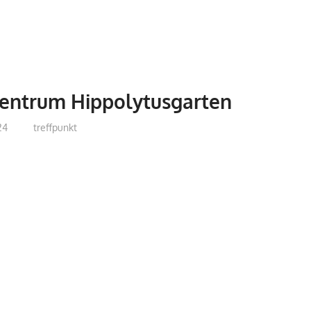
zentrum Hippolytusgarten
24
treffpunkt