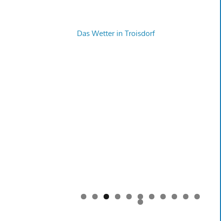
Das Wetter in Troisdorf
0
1
2