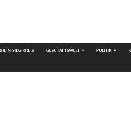
RHEIN-SIEG-KREIS
GESCHÄFTSWELT
POLITIK
K