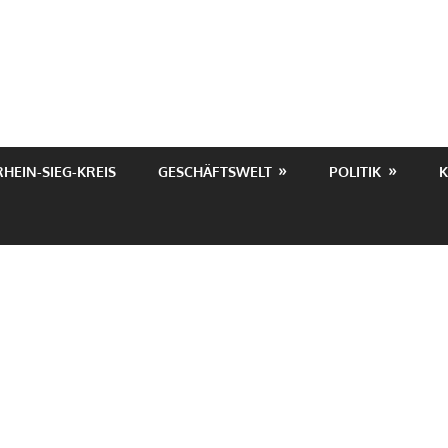
RHEIN-SIEG-KREIS
GESCHÄFTSWELT
POLITIK
K