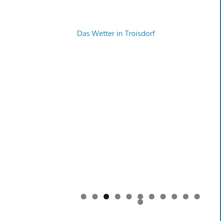
Das Wetter in Troisdorf
0
1
2