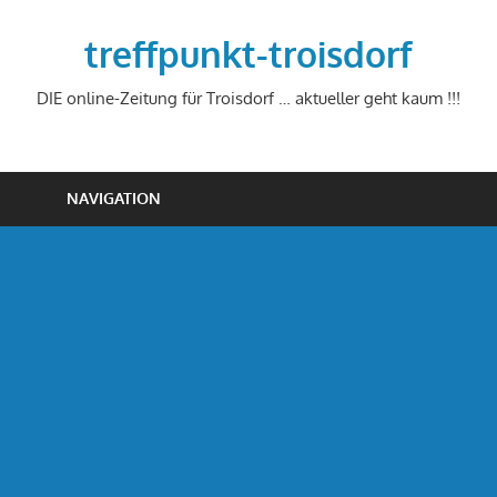
Zum
Inhalt
treffpunkt-troisdorf
springen
DIE online-Zeitung für Troisdorf … aktueller geht kaum !!!
NAVIGATION