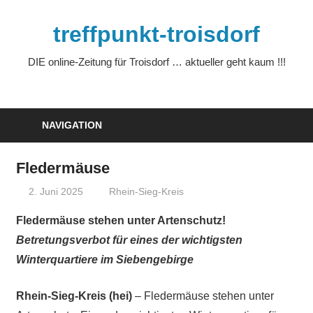
Zum
Inhalt
treffpunkt-troisdorf
springen
DIE online-Zeitung für Troisdorf … aktueller geht kaum !!!
NAVIGATION
Fledermäuse
2. Juni 2025
treffpunkt
Rhein-Sieg-Kreis
Fledermäuse stehen unter Artenschutz!
Betretungsverbot für eines der wichtigsten
Winterquartiere im Siebengebirge
Rhein-Sieg-Kreis (hei)
– Fledermäuse stehen unter