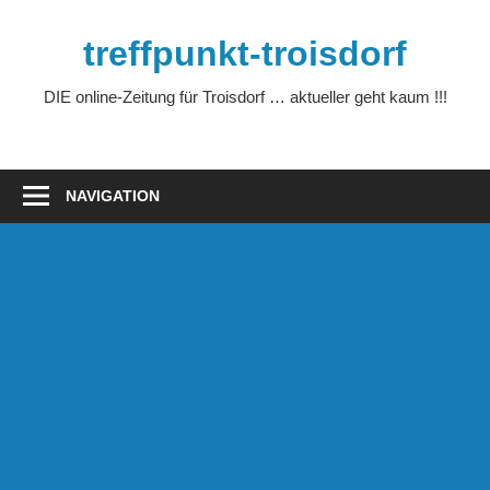
Zum
Inhalt
treffpunkt-troisdorf
springen
DIE online-Zeitung für Troisdorf … aktueller geht kaum !!!
NAVIGATION