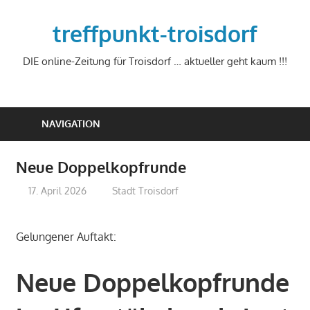
Zum
Inhalt
treffpunkt-troisdorf
springen
DIE online-Zeitung für Troisdorf … aktueller geht kaum !!!
NAVIGATION
Neue Doppelkopfrunde
17. April 2026
treffpunkt
Stadt Troisdorf
Gelungener Auftakt:
Neue Doppelkopfrunde