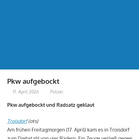
Pkw aufgebockt
17. April 2026
treffpunkt
Polizei
Pkw aufgebockt und Radsatz geklaut
Troisdorf
(ots)
Am frühen Freitagmorgen (17. April) kam es in Troisdorf
zum Diebstahl von vier Rädern. Ein Zeuge verließ gegen