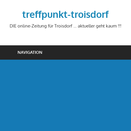
Zum
Inhalt
treffpunkt-troisdorf
springen
DIE online-Zeitung für Troisdorf … aktueller geht kaum !!!
NAVIGATION