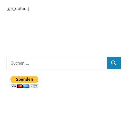
[ga_optout]
Suchen
SUCHEN
nach: