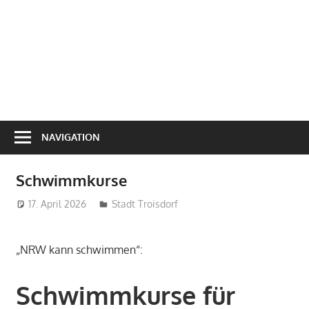
NAVIGATION
Schwimmkurse
17. April 2026
treffpunkt
Stadt Troisdorf
„NRW kann schwimmen“:
Schwimmkurse für