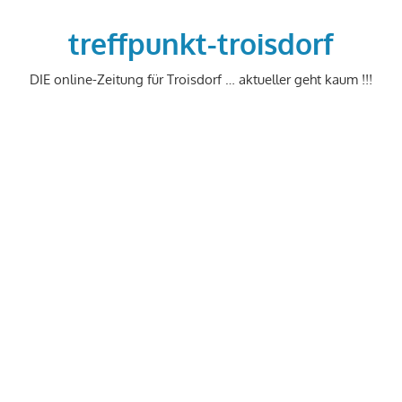
Zum
Inhalt
treffpunkt-troisdorf
springen
DIE online-Zeitung für Troisdorf … aktueller geht kaum !!!