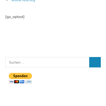
[ga_optout]
Suchen
SUCHEN
nach: