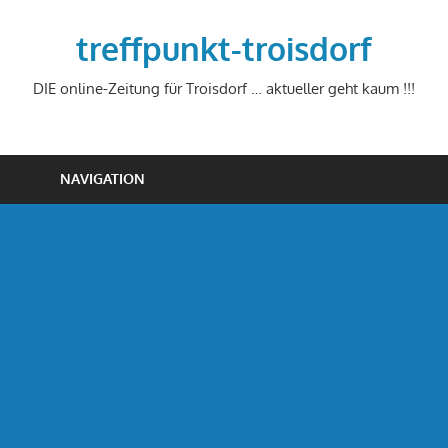
Zum
Inhalt
treffpunkt-troisdorf
springen
DIE online-Zeitung für Troisdorf … aktueller geht kaum !!!
NAVIGATION