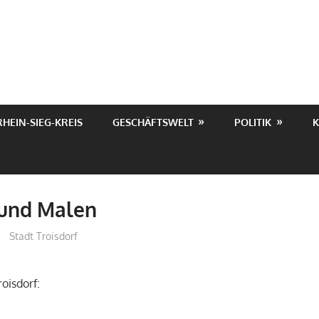
RHEIN-SIEG-KREIS
GESCHÄFTSWELT
POLITIK
K
 und Malen
treffpunkt
Stadt Troisdorf
oisdorf: