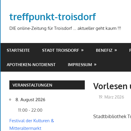
Zum
Inhalt
treffpunkt-troisdorf
springen
DIE online-Zeitung für Troisdorf … aktueller geht kaum !!!
STARTSEITE
STADT TROISDORF
BENEFIZ
APOTHEKEN-NOTDIENST
IMPRESSUM
Vorlesen
VERANSTALTUNGEN
19. März 2026
8. August 2026
11:00 - 22:00
Stadtbibliothek Tr
Festival der Kulturen &
Mitteraltermarkt