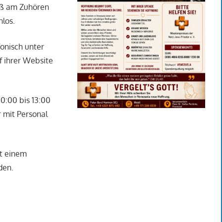
paß am Zuhören
nlos.
fonisch unter
f ihrer Website
10:00 bis 13:00
r mit Personal
it einem
den.