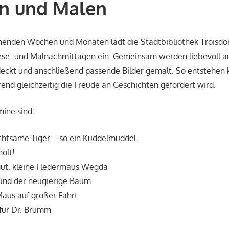
en und Malen
enden Wochen und Monaten lädt die Stadtbibliothek Troisdorf
ese- und Malnachmittagen ein. Gemeinsam werden liebevoll 
eckt und anschließend passende Bilder gemalt. So entstehen k
nd gleichzeitig die Freude an Geschichten gefördert wird.
ine sind:
 achtsame Tiger – so ein Kuddelmuddel
holt!
 gut, kleine Fledermaus Wegda
 und der neugierige Baum
 Maus auf großer Fahrt
f für Dr. Brumm