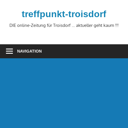
Zum
Inhalt
treffpunkt-troisdorf
springen
DIE online-Zeitung für Troisdorf … aktueller geht kaum !!!
NAVIGATION