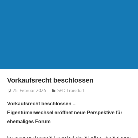
Vorkaufsrecht beschlossen
25. Februar 2026
treffpunkt
SPD Troisdorf
Vorkaufsrecht beschlossen –
Eigentümerwechsel eröffnet neue Perspektive für
ehemaliges Forum
In seiner gestrigen Sitzung hat der Stadtrat die Satzung