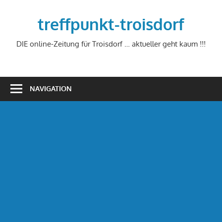
Zum
Inhalt
treffpunkt-troisdorf
springen
DIE online-Zeitung für Troisdorf … aktueller geht kaum !!!
NAVIGATION