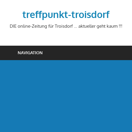
Zum
Inhalt
treffpunkt-troisdorf
springen
DIE online-Zeitung für Troisdorf … aktueller geht kaum !!!
NAVIGATION